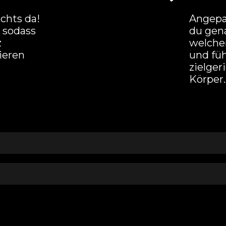
chts da!
Angepa
 sodass
du gena
z
welche
ieren
und fü
zielger
Körper.