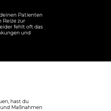
t deinen Patienten
 Reize zur
eider fehlt oft das
änkungen und
en, hast du
n und Maßnahmen