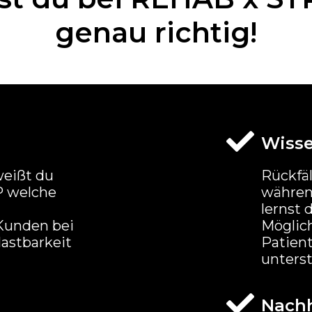
genau richtig!
Wiss
weißt du
Rückfä
P welche
währen
lernst 
Kunden bei
Möglich
lastbarkeit
Patien
unterst
Nachh